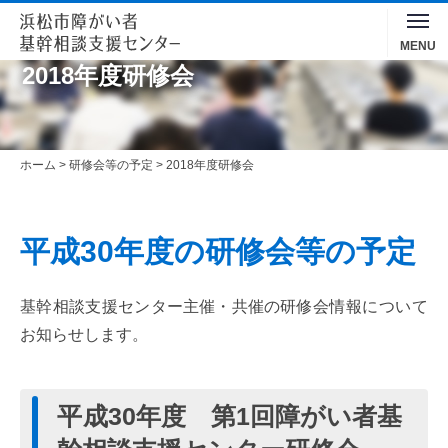
Toggle
MENU
navigation
2018年度研修会
ホーム
>
研修会等の予定
>
2018年度研修会
平成30年度
の
研修会等
の
予定
基幹相談支援
センター
主催・共催
の
研修会情報
について
お
知
らせします。
平成30年度 第1回障がい者基